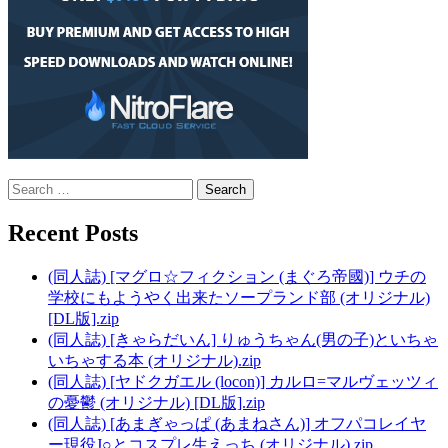
Search
for:
Recent Posts
(同人誌) [マグロ☆フィクション (まぐろ帝國)] ウチの
学校にもようやく出来たソープランド部 (オリジナル)
[DL版].zip
(同人誌) [きゃらだいん] りゅうちゃん(男の子)といちゃ
いちゃする本 (オリジナル).zip
(同人誌) [ヤドクガエル (locon)] カルロ=マルヴェッツィ
の憂鬱 (オリジナル) [DL版].zip
(同人誌) [あまぎゃっぱ (あまねさん)] オフパコレイヤ
ー現役J○とコスプレ生えっち (オリジナル).zip