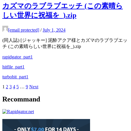
カズマのラブラブエッチ (この素晴ら
しい世界に祝福を_).zip
[email protected]
/
July 1, 2024
(同人誌) [ジャッキー] 泥酔アクア様とカズマのラブラブエッ
チ (この素晴らしい世界に祝福を_).zip
rapidgator_part1
hitfile_part1
turbobit_part1
Posts
1
2
3
4
5
…
9
Next
pagination
Recommand