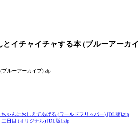
)] ミカちゃんとイチャイチャする本 (ブルーアーカイブ
る本 (ブルーアーカイブ).zip
ットちゃんにおしえてあげる (ワールドフリッパー) [DL版].zip
二日目 (オリジナル) [DL版].zip