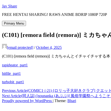
Skip
Jav Share
to
FREE HENTAI SHARING! RAWS ANIME BDRIP 1080P 720P
content
Primary Menu
(C101) [remora field (remora
[email protected]
/
October 4, 2025
(C101) [remora field (remora)] ミカちゃんとイチャイチャす
rapidgator_part1
hitfile_part1
turbobit_part1
Post
Previous Article
(COMIC1☆21) [ロリっ子大好きクラブ] クエ
Next Article
(同人誌) [nounanka (あぶぶ)] 風俗学園祭へようこそ_
navigation
Proudly powered by WordPress
|
Theme:
Bhari